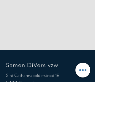
Samen DiVers vzw
Sint Catharinapolderstraat 18
8400 Oostende
België
Mail:
samendivers@sdv.be
Tel: 059/50.78.51
SOCIALS