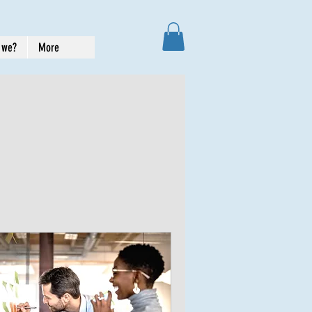
 we?
More