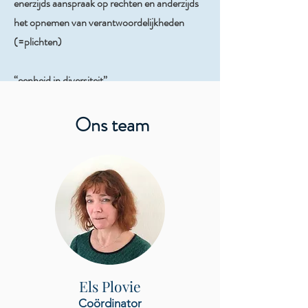
enerzijds aanspraak op rechten en anderzijds
het opnemen van verantwoordelijkheden
(=plichten)
“eenheid in diversiteit”
We streven ernaar dat (etnische) verschillen
tussen burgers als een meerwaarde worden
Ons team
erkend en gerespecteerd worden en dat
onverdraagzaamheid en discriminatie worden
uitgesloten.
“sociale grondrechten garanderen”
We zorgen ervoor dat de toegang tot de
grondrechten voor iedere burger gelijk is.
Els Plovie
Coördinator